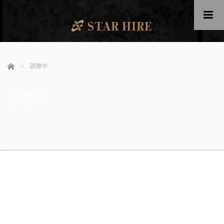
me
ホーム
調整中
調整中